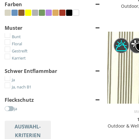
Farben
Outdoor,
Muster
Bunt
Floral
Gestreift
Karriert
Schwer Entflammbar
Ja
Ja, nach B1
Fleckschutz
ja
Mö
Outdoor & Well
AUSWAHL-
KRITERIEN