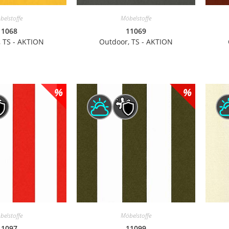
belstoffe
Möbelstoffe
11068
11069
 TS - AKTION
Outdoor, TS - AKTION
belstoffe
Möbelstoffe
11097
11099