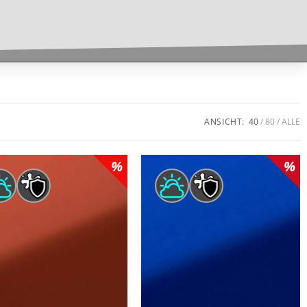
ANSICHT:
40
80
ALLE