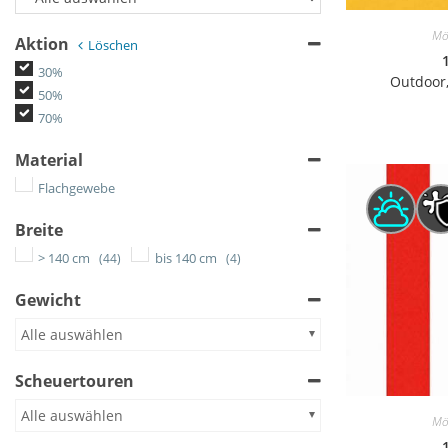
Mö
Aktion
Löschen
30%
Outdoor,
50%
70%
Material
Flachgewebe
Breite
> 140 cm
bis 140 cm
(44)
(4)
Gewicht
Alle auswählen
Scheuertouren
Alle auswählen
Mö