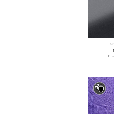
Mö
TS 