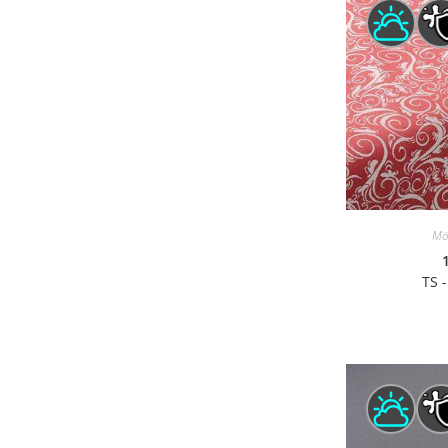
Mö
TS 