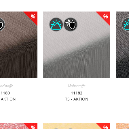
belstoffe
Möbelstoffe
11180
11182
- AKTION
TS - AKTION