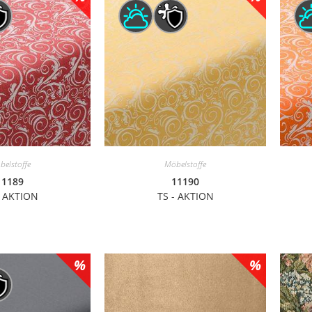
belstoffe
Möbelstoffe
11189
11190
- AKTION
TS - AKTION