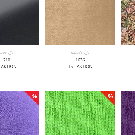
belstoffe
Möbelstoffe
11210
1636
- AKTION
TS - AKTION