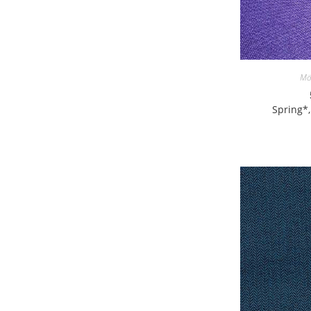
Mö
Spring*,