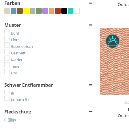
Farben
Outdo
Muster
Bunt
Floral
Geometrisch
Gestreift
Karriert
Tiere
Uni
Schwer Entflammbar
Ja
Ja, nach B1
Mö
Fleckschutz
Outdo
ja