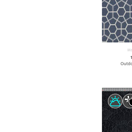
Mö
Outdo