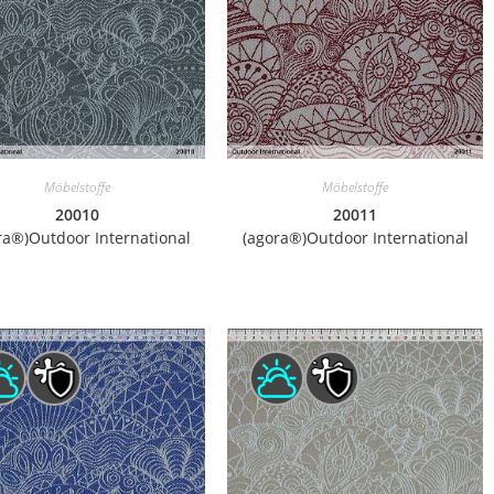
Möbelstoffe
Möbelstoffe
20010
20011
ra®)Outdoor International
(agora®)Outdoor International