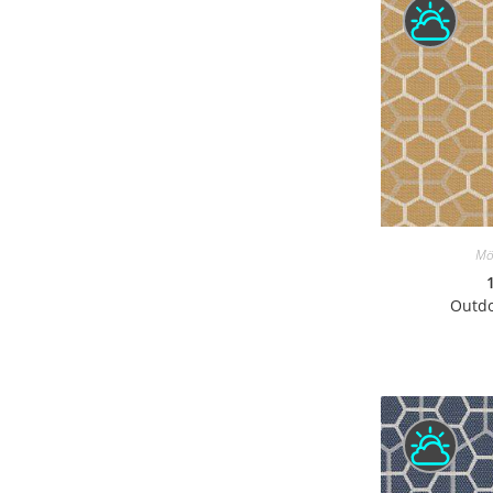
Mö
Outdo