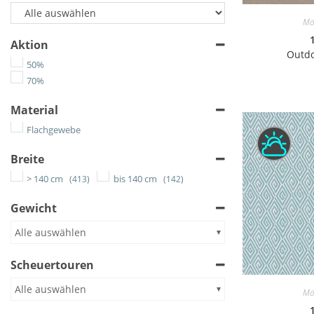
Mö
Aktion
Outdo
50%
70%
Material
Flachgewebe
Breite
> 140 cm
bis 140 cm
(413)
(142)
Gewicht
Alle auswählen
Scheuertouren
Alle auswählen
Mö