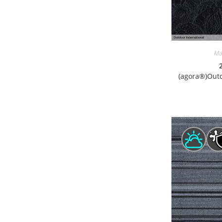
Mö
(agora®)Outd