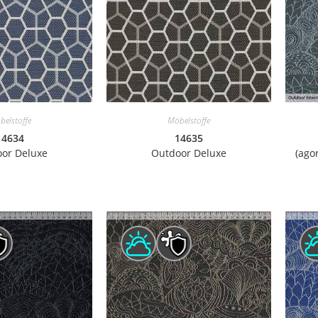
belstoffe
Möbelstoffe
14634
14635
or Deluxe
Outdoor Deluxe
(ago