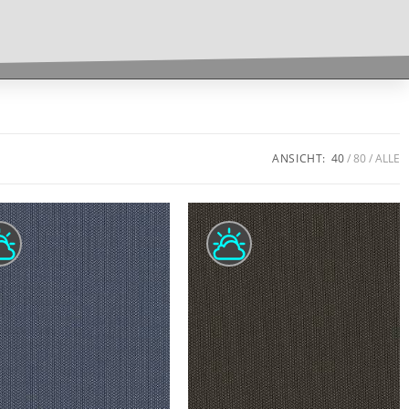
ANSICHT:
40
80
ALLE