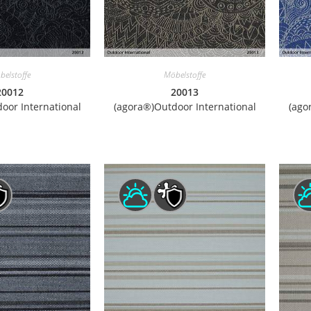
belstoffe
Möbelstoffe
20012
20013
oor International
(agora®)Outdoor International
(ago