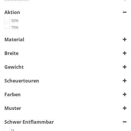
Aktion
50%
70%
Material
Flachgewebe
Breite
> 140 cm
bis 140 cm
(413)
(142)
Gewicht
Alle auswählen
Scheuertouren
Alle auswählen
Farben
Muster
Bunt
Schwer Entflammbar
Floral
Geometrisch
Ja