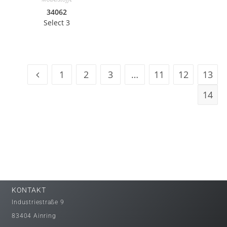
34062
Select 3
1
2
3
…
11
12
13
14
KONTAKT
Industriestraße 9
83404 Ainring