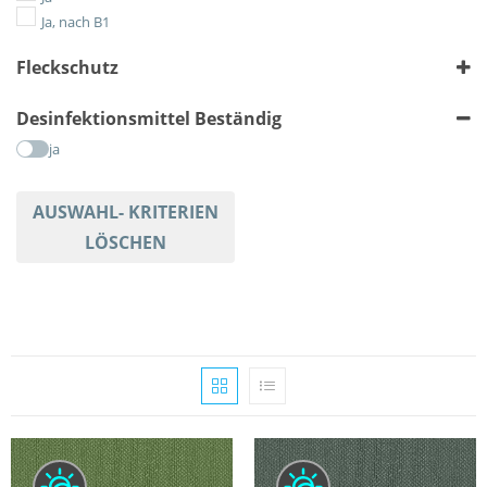
Gestreift
Ja, nach B1
Karriert
Fleckschutz
Tiere
Uni
ja
Desinfektionsmittel Beständig
ja
AUSWAHL- KRITERIEN
LÖSCHEN