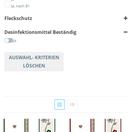
Gestreift
Ja, nach B1
Karriert
Fleckschutz
Meliert
Tiere
ja
Desinfektionsmittel Beständig
Uni
ja
AUSWAHL- KRITERIEN
LÖSCHEN