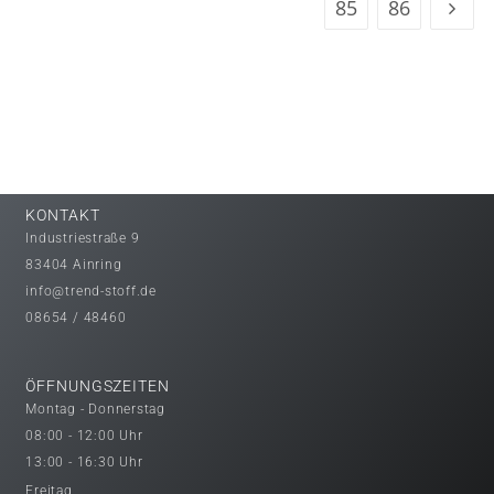
85
86
KONTAKT
Industriestraße 9
83404 Ainring
info@trend-stoff.de
08654 / 48460
ÖFFNUNGSZEITEN
Montag - Donnerstag
08:00 - 12:00 Uhr
13:00 - 16:30 Uhr
Freitag