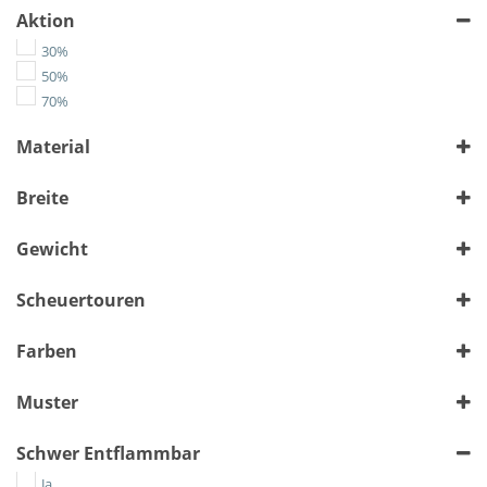
Aktion
30%
50%
70%
Material
Chenille
Breite
Flachgewebe
Kunstleder
> 140 cm
bis 140 cm
(1380)
(2050)
Gewicht
Leather-Like
Microfaser
Alle auswählen
Scheuertouren
Velours
Wolle
Alle auswählen
Farben
Muster
Bunt
Schwer Entflammbar
Floral
Geometrisch
Ja