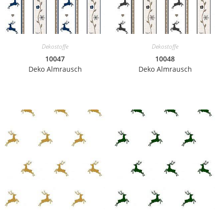
Dekostoffe
Dekostoffe
10047
10048
Deko Almrausch
Deko Almrausch