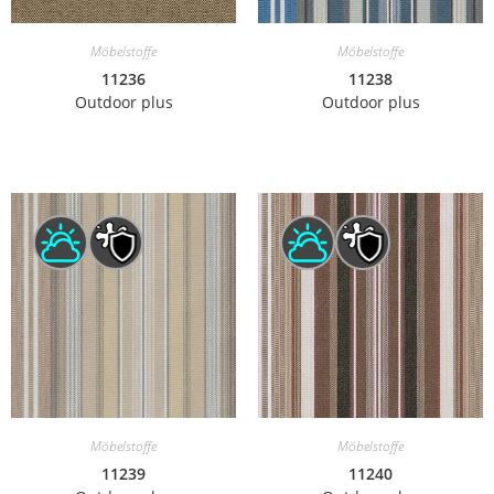
Möbelstoffe
Möbelstoffe
11236
11238
Outdoor plus
Outdoor plus
Möbelstoffe
Möbelstoffe
11239
11240