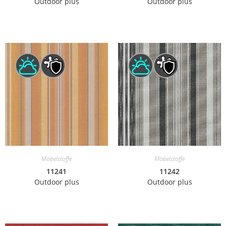
Outdoor plus
Outdoor plus
Möbelstoffe
Möbelstoffe
11241
11242
Outdoor plus
Outdoor plus