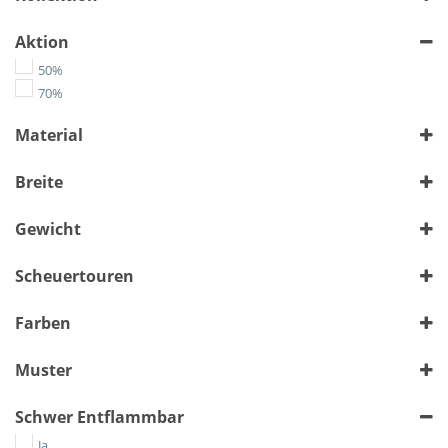
Aktion
50%
70%
Material
Flachgewebe
Breite
> 140 cm
bis 140 cm
(413)
(142)
Gewicht
Alle auswählen
Scheuertouren
Alle auswählen
Farben
Muster
Bunt
Schwer Entflammbar
Floral
Geometrisch
Ja