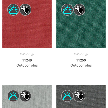
Möbelstoffe
Möbelstoffe
11249
11250
Outdoor plus
Outdoor plus