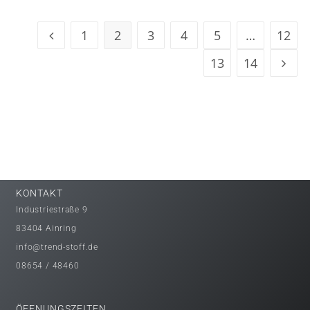
1
2
3
4
5
…
12
13
14
KONTAKT
Industriestraße 9
83404 Ainring
info@trend-stoff.de
08654 / 48460
ÖFFNUNGSZEITEN