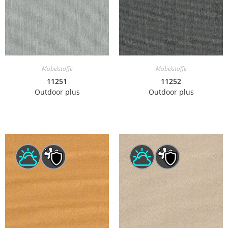
Möbelstoffe
Möbelstoffe
11251
11252
Outdoor plus
Outdoor plus