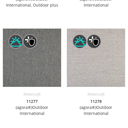
International, Outdoor plus
International
Möbelstoffe
Möbelstoffe
11277
11278
(agora®)Outdoor
(agora®)Outdoor
International
International