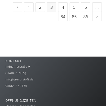
1
2
3
4
5
6
…
84
85
86
KONTAKT
Industriestraße 9
83404 Ainring
info@trend-stoff.de
08654 / 48460
ÖFFNUNGSZEITEN