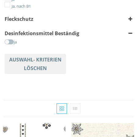
Gestreift
Ja, nach B1
Karriert
Fleckschutz
Meliert
Tiere
ja
Desinfektionsmittel Beständig
Uni
ja
AUSWAHL- KRITERIEN
LÖSCHEN