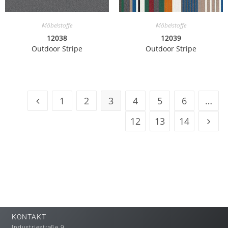
Möbelstoffe
Möbelstoffe
12038
12039
Outdoor Stripe
Outdoor Stripe
1
2
3
4
5
6
…
12
13
14
KONTAKT
Industriestraße 9