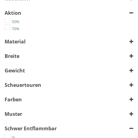
Aktion
50%
70%
Material
Flachgewebe
Breite
> 140 cm
bis 140 cm
(413)
(142)
Gewicht
Alle auswählen
Scheuertouren
Alle auswählen
Farben
Muster
Bunt
Schwer Entflammbar
Floral
Geometrisch
Ja