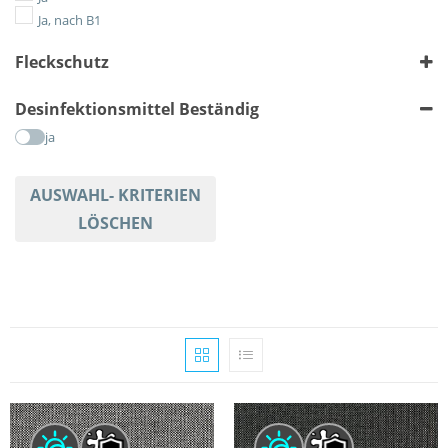
Gestreift
Ja, nach B1
Karriert
Fleckschutz
Tiere
Uni
ja
Desinfektionsmittel Beständig
ja
AUSWAHL- KRITERIEN
LÖSCHEN