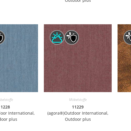
Outdoor plus
belstoffe
Möbelstoffe
11228
11229
oor International,
(agora®)Outdoor International,
oor plus
Outdoor plus