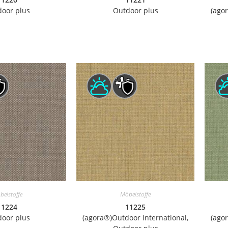
oor plus
Outdoor plus
(ago
belstoffe
Möbelstoffe
11224
11225
oor plus
(agora®)Outdoor International,
(ago