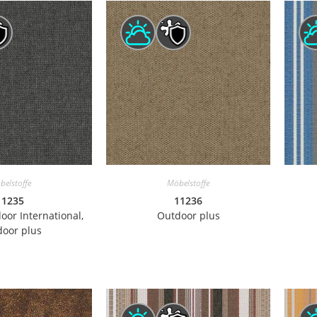
belstoffe
Möbelstoffe
11235
11236
oor International,
Outdoor plus
oor plus