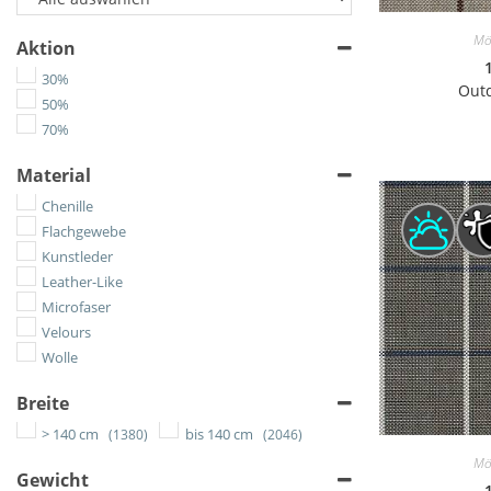
Mö
Aktion
30%
Outd
50%
70%
Material
Chenille
Flachgewebe
Kunstleder
Leather-Like
Microfaser
Velours
Wolle
Breite
> 140 cm
bis 140 cm
(1380)
(2046)
Mö
Gewicht