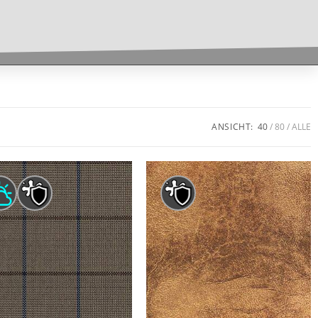
ANSICHT:
40
80
ALLE