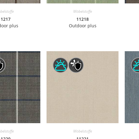
belstoffe
Möbelstoffe
11217
11218
oor plus
Outdoor plus
belstoffe
Möbelstoffe
11220
11221