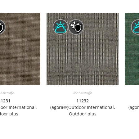
belstoffe
Möbelstoffe
11231
11232
oor International,
(agora®)Outdoor International,
(ago
oor plus
Outdoor plus