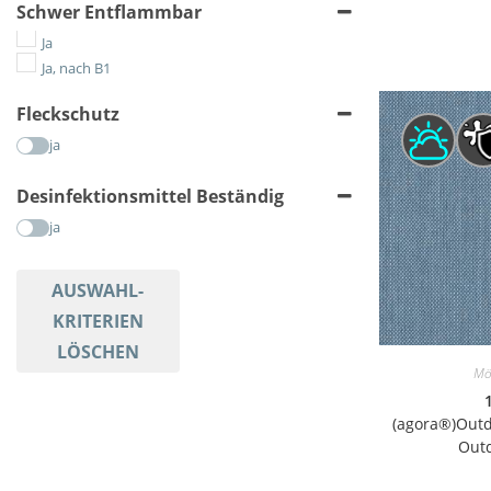
Schwer Entflammbar
Ja
Ja, nach B1
Fleckschutz
ja
Desinfektionsmittel Beständig
ja
AUSWAHL-
KRITERIEN
LÖSCHEN
Mö
(agora®)Outd
Outd