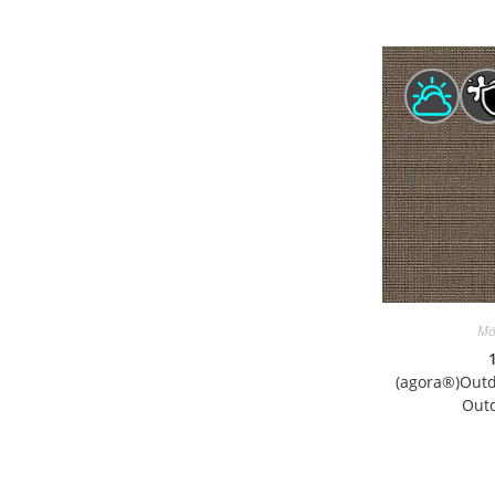
Mö
(agora®)Outd
Outd