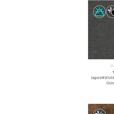
Mö
(agora®)Outd
Outd