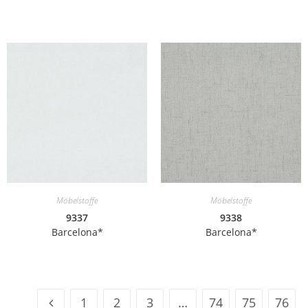
Möbelstoffe
Möbelstoffe
9337
9338
Barcelona*
Barcelona*
1
2
3
…
74
75
76