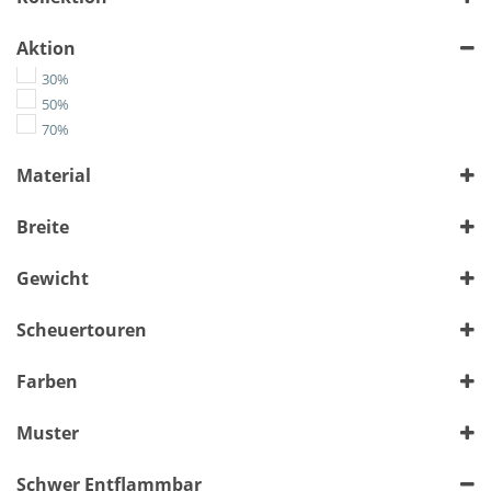
Aktion
30%
50%
70%
Material
Chenille
Breite
Flachgewebe
Kunstleder
> 140 cm
bis 140 cm
(1128)
(2029)
Gewicht
Leather-Like
Microfaser
Alle auswählen
Scheuertouren
Velours
Wolle
Alle auswählen
Farben
Muster
Bunt
Schwer Entflammbar
Floral