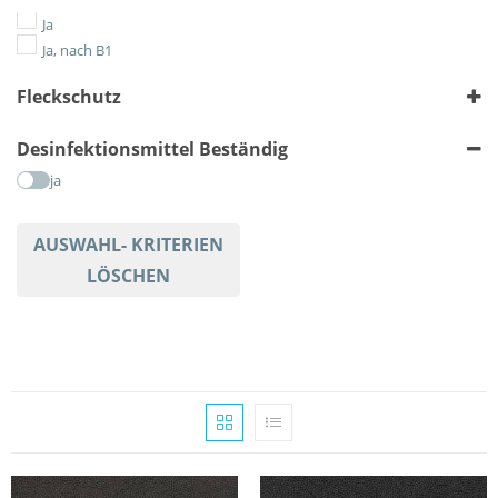
Geometrisch
Ja
Gestreift
Ja, nach B1
Karriert
Fleckschutz
Meliert
Tiere
ja
Desinfektionsmittel Beständig
Uni
ja
AUSWAHL- KRITERIEN
LÖSCHEN