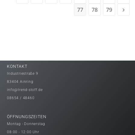
77
78
79
KONTAKT
Industriestraße 9
83404 Ainring
info@trend-stoff.de
08654 / 48460
ÖFFNUNGSZEITEN
Montag - Donnerstag
08:00 - 12:00 Uhr