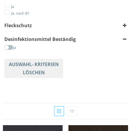
Geometrisch
Ja
Gestreift
Ja, nach B1
Karriert
Fleckschutz
Meliert
Tiere
ja
Desinfektionsmittel Beständig
Uni
ja
AUSWAHL- KRITERIEN
LÖSCHEN