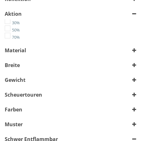
Aktion
30%
50%
70%
Material
Chenille
Breite
Flachgewebe
Kunstleder
> 140 cm
bis 140 cm
(1128)
(2033)
Gewicht
Leather-Like
Microfaser
Alle auswählen
Scheuertouren
Velours
Wolle
Alle auswählen
Farben
Muster
Bunt
Schwer Entflammbar
Floral