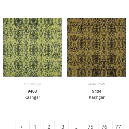
Möbelstoffe
Möbelstoffe
9403
9404
Kashgar
Kashgar
1
2
3
…
75
76
77