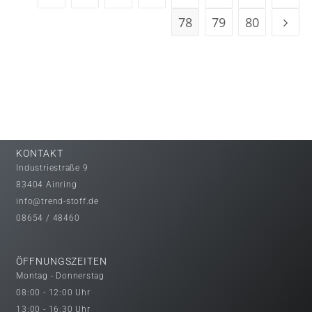
78
79
80
KONTAKT
Industriestraße 9
83404 Ainring
info@trend-stoff.de
08654 / 48460
ÖFFNUNGSZEITEN
Montag - Donnerstag
08:00 - 12:00 Uhr
13:00 - 16:30 Uhr