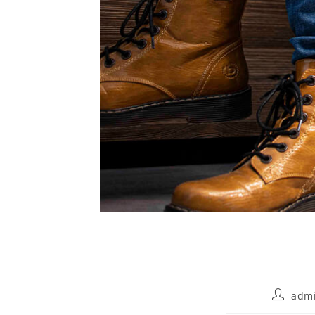
Beitrags
adm
Autor: