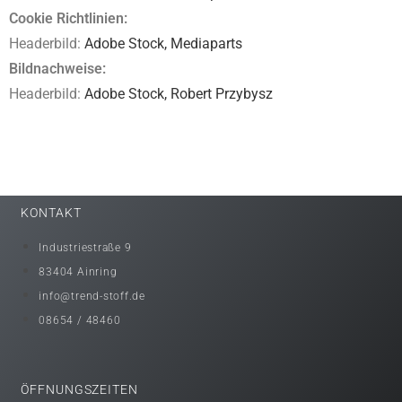
Cookie Richtlinien:
Headerbild:
Adobe Stock,
Mediaparts
Bildnachweise:
Headerbild:
Adobe Stock,
Robert Przybysz
KONTAKT
Industriestraße 9
83404 Ainring
info@trend-stoff.de
08654 / 48460
ÖFFNUNGSZEITEN