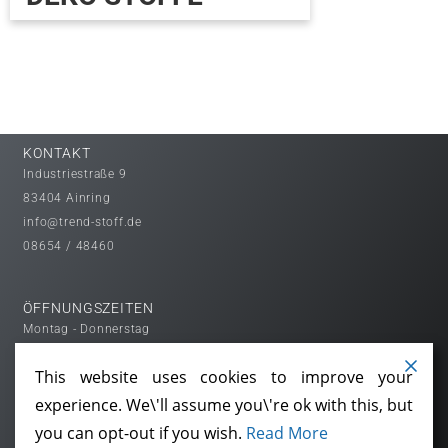
KONTAKT
Industriestraße 9
83404 Ainring
info@trend-stoff.de
08654 / 48460
ÖFFNUNGSZEITEN
Montag - Donnerstag
08:00 - 12:00 Uhr
This website uses cookies to improve your
13:00 - 16:30 Uhr
experience. We\'ll assume you\'re ok with this, but
Freitag
08:00 - 12:00 Uhr
you can opt-out if you wish.
Read More