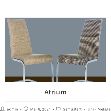
Zum
Inhalt
springen
Atrium
Beitrags-
Beitrag
Beitrags-
admin
Mai 8, 2024
Gemustert
/
Uni - Melage