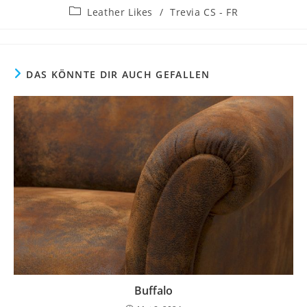
Autor:
veröffentlicht:
Beitrags-
Leather Likes
/
Trevia CS - FR
Kategorie:
DAS KÖNNTE DIR AUCH GEFALLEN
Buffalo