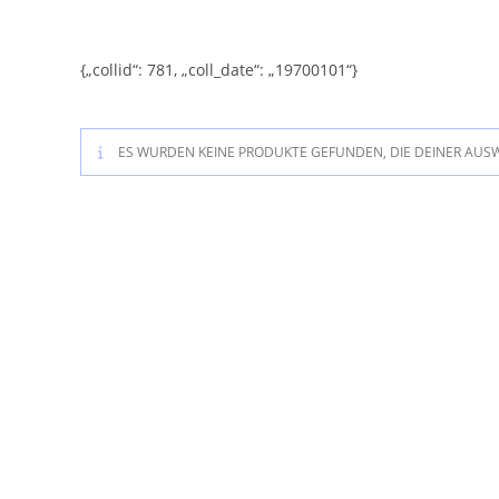
Zum
Inhalt
springen
{„collid“: 781, „coll_date“: „19700101“}
ES WURDEN KEINE PRODUKTE GEFUNDEN, DIE DEINER AUS