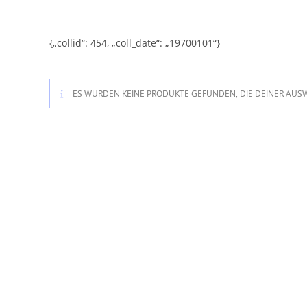
Zum
Inhalt
springen
{„collid“: 454, „coll_date“: „19700101“}
ES WURDEN KEINE PRODUKTE GEFUNDEN, DIE DEINER AUS