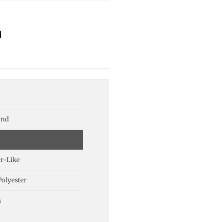
d
and
r-Like
olyester
m