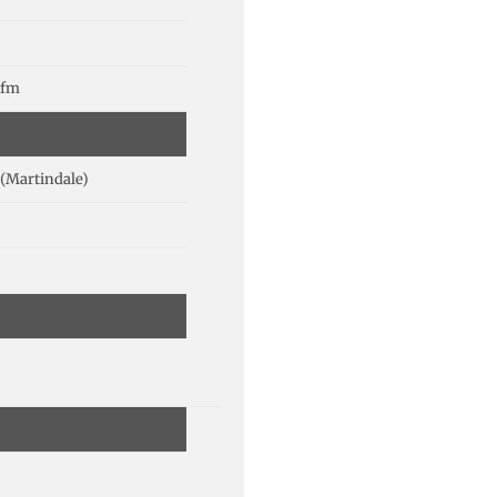
lfm
(Martindale)