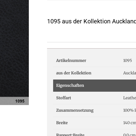
1095 aus der Kollektion Aucklan
Artikelnummer
1095
aus der Kollektion
Auckl
Eigenschaften
Stoffart
Leathe
Zusammensetzung
100% P
Breite
140 c
Rapport:Breite
0.0 cm