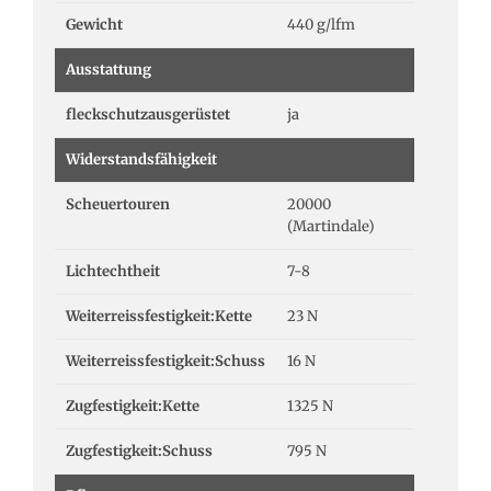
Gewicht
440 g/lfm
Ausstattung
fleckschutzausgerüstet
ja
Widerstandsfähigkeit
Scheuertouren
20000
(Martindale)
Lichtechtheit
7-8
Weiterreissfestigkeit:Kette
23 N
Weiterreissfestigkeit:Schuss
16 N
Zugfestigkeit:Kette
1325 N
Zugfestigkeit:Schuss
795 N