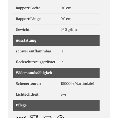
Rapport:Breite
0.0 cm
Rapport:Länge
0.0 cm
Gewicht
940 g/lfm
Ausstattung
schwer entflammbar
ja
fleckschutzausgerüstet
ja
Widerstandsfähigkeit
Scheuertouren
100000 (Martindale)
Lichtechtheit
3-4
Pflege