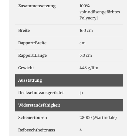
Zusammensetzung
100%
spinndüsengefärbtes
Polyacryl
Breite
160 cm
Rapport:Breite
cm
Rapport:Länge
5.0 cm
Gewicht
448 g/lfm
Ausstattung
fleckschutzausgerüstet
ja
Widerstandsfähigkeit
Scheuertouren
28000 (Martindale)
Reibeechtheit:nass
4