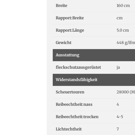
Breite
160 cm
Rapport:Breite
cm
Rapport:Länge
5.0 cm
Gewicht
448 g/lf
Ausstattung
fleckschutzausgerüstet
ja
Widerstandsfähigkeit
Scheuertouren
28000 (M
Reibeechtheit:nass
4
Reibeechtheit:trocken
4-5
Lichtechtheit
7