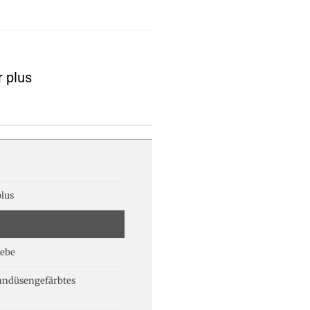
r plus
lus
ebe
nndüsengefärbtes