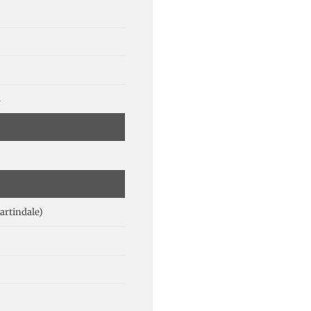
m
artindale)