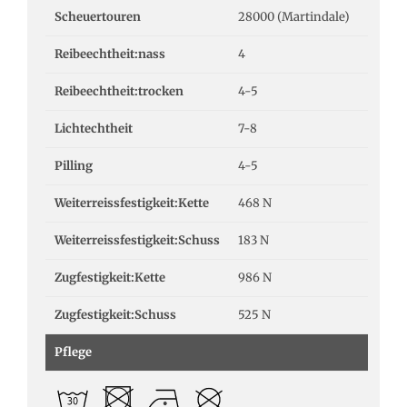
Scheuertouren
28000 (Martindale)
Reibeechtheit:nass
4
Reibeechtheit:trocken
4-5
Lichtechtheit
7-8
Pilling
4-5
Weiterreissfestigkeit:Kette
468 N
Weiterreissfestigkeit:Schuss
183 N
Zugfestigkeit:Kette
986 N
Zugfestigkeit:Schuss
525 N
Pflege