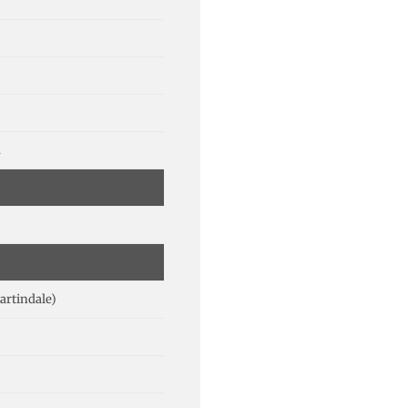
m
artindale)