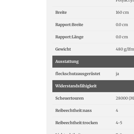
Polyacryl
Breite
160 cm
Rapport:Breite
0.0 cm
Rapport:Länge
0.0 cm
Gewicht
480 g/lf
Ausstattung
fleckschutzausgerüstet
ja
Widerstandsfähigkeit
Scheuertouren
28000 (M
Reibeechtheit:nass
4
Reibeechtheit:trocken
4-5