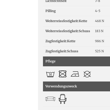
Lichtechtheit
7-8
Pilling
4-5
Weiterreissfestigkeit:Kette
468 N
Weiterreissfestigkeit:Schuss
183 N
Zugfestigkeit:Kette
986 N
Zugfestigkeit:Schuss
525 N
Pflege
Verwendungszweck