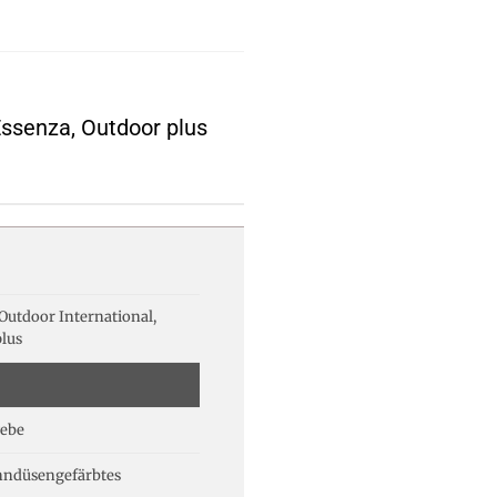
Essenza, Outdoor plus
utdoor International,
lus
ebe
nndüsengefärbtes