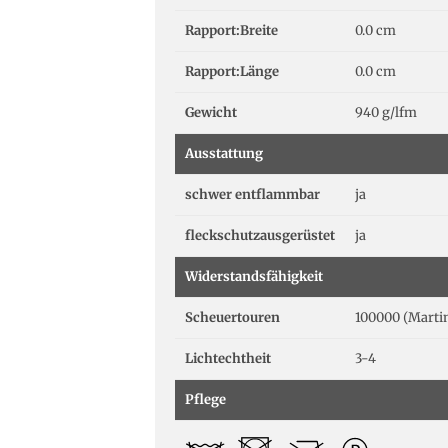
Rapport:Breite
0.0 cm
Rapport:Länge
0.0 cm
Gewicht
940 g/lfm
Ausstattung
schwer entflammbar
ja
fleckschutzausgerüstet
ja
Widerstandsfähigkeit
Scheuertouren
100000 (Marti
Lichtechtheit
3-4
Pflege