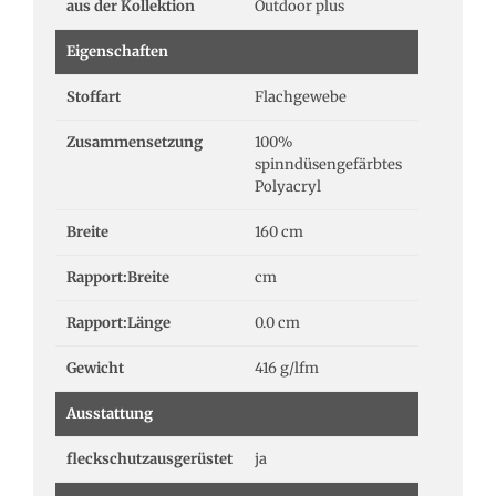
aus der Kollektion
Outdoor plus
Eigenschaften
Stoffart
Flachgewebe
Zusammensetzung
100%
spinndüsengefärbtes
Polyacryl
Breite
160 cm
Rapport:Breite
cm
Rapport:Länge
0.0 cm
Gewicht
416 g/lfm
Ausstattung
fleckschutzausgerüstet
ja