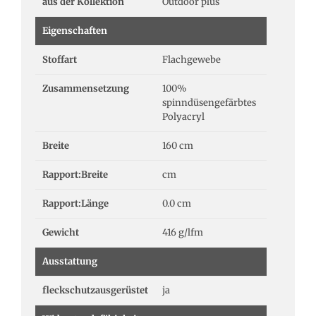
aus der Kollektion
Outdoor plus
Eigenschaften
Stoffart
Flachgewebe
Zusammensetzung
100%
spinndüsengefärbtes
Polyacryl
Breite
160 cm
Rapport:Breite
cm
Rapport:Länge
0.0 cm
Gewicht
416 g/lfm
Ausstattung
fleckschutzausgerüstet
ja