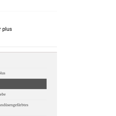
r plus
lus
ebe
nndüsengefärbtes