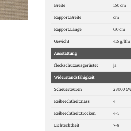
Breite
160 cm
Rapport:Breite
cm
Rapport:Länge
0.0 cm
Gewicht
416 g/lfm
Ausstattung
fleckschutzausgerüstet
ja
Widerstandsfähigkeit
Scheuertouren
28000 (M
Reibeechtheit:nass
4
Reibeechtheit:trocken
4-5
Lichtechtheit
7-8