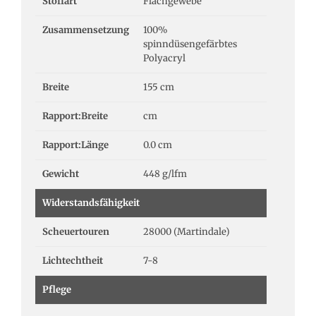
Stoffart
Flachgewebe
Zusammensetzung
100%
spinndüsengefärbtes
Polyacryl
Breite
155 cm
Rapport:Breite
cm
Rapport:Länge
0.0 cm
Gewicht
448 g/lfm
Widerstandsfähigkeit
Scheuertouren
28000 (Martindale)
Lichtechtheit
7-8
Pflege