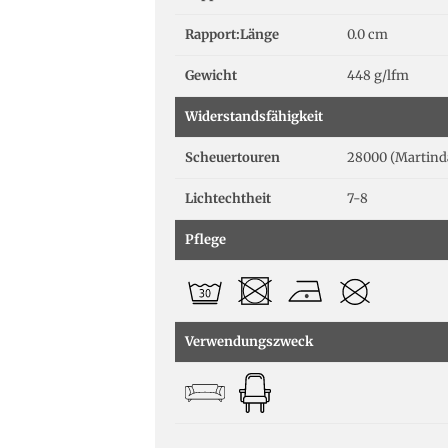
Rapport:Länge
0.0 cm
Gewicht
448 g/lfm
Widerstandsfähigkeit
Scheuertouren
28000 (Martind
Lichtechtheit
7-8
Pflege
Verwendungszweck