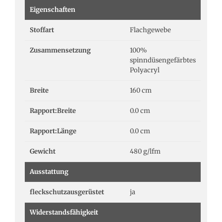
Eigenschaften
Stoffart
Flachgewebe
Zusammensetzung
100%
spinndüsengefärbtes
Polyacryl
Breite
160 cm
Rapport:Breite
0.0 cm
Rapport:Länge
0.0 cm
Gewicht
480 g/lfm
Ausstattung
fleckschutzausgerüstet
ja
Widerstandsfähigkeit