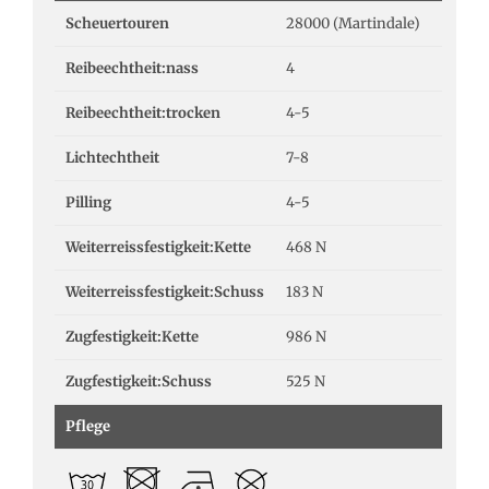
Scheuertouren
28000 (Martindale)
Reibeechtheit:nass
4
Reibeechtheit:trocken
4-5
Lichtechtheit
7-8
Pilling
4-5
Weiterreissfestigkeit:Kette
468 N
Weiterreissfestigkeit:Schuss
183 N
Zugfestigkeit:Kette
986 N
Zugfestigkeit:Schuss
525 N
Pflege