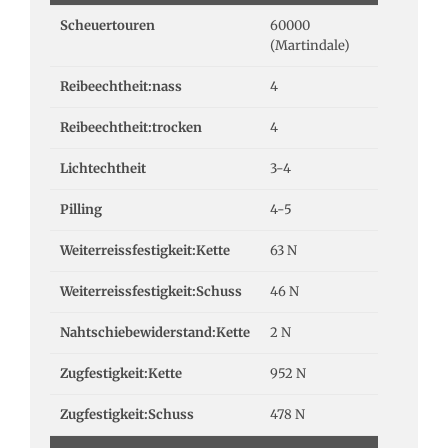
Scheuertouren
60000
(Martindale)
Reibeechtheit:nass
4
Reibeechtheit:trocken
4
Lichtechtheit
3-4
Pilling
4-5
Weiterreissfestigkeit:Kette
63 N
Weiterreissfestigkeit:Schuss
46 N
Nahtschiebewiderstand:Kette
2 N
Zugfestigkeit:Kette
952 N
Zugfestigkeit:Schuss
478 N