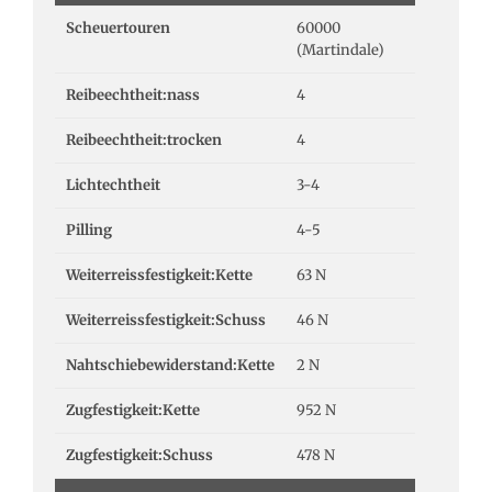
Scheuertouren
60000
(Martindale)
Reibeechtheit:nass
4
Reibeechtheit:trocken
4
Lichtechtheit
3-4
Pilling
4-5
Weiterreissfestigkeit:Kette
63 N
Weiterreissfestigkeit:Schuss
46 N
Nahtschiebewiderstand:Kette
2 N
Zugfestigkeit:Kette
952 N
Zugfestigkeit:Schuss
478 N