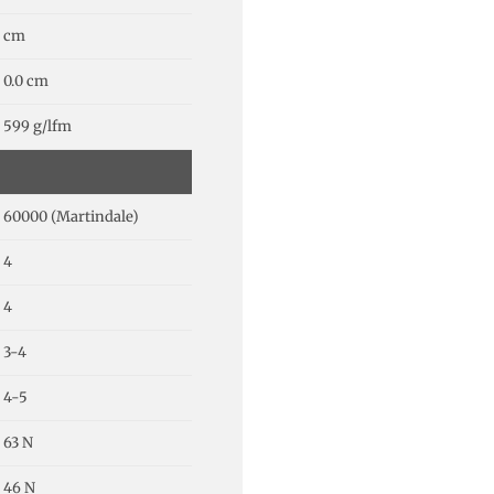
cm
0.0 cm
599 g/lfm
60000 (Martindale)
4
4
3-4
4-5
63 N
46 N