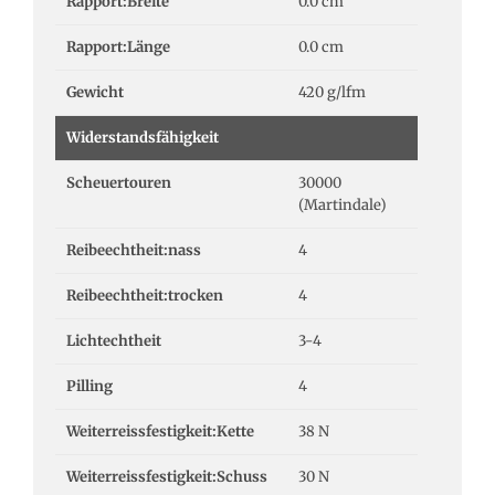
Rapport:Breite
0.0 cm
Rapport:Länge
0.0 cm
Gewicht
420 g/lfm
Widerstandsfähigkeit
Scheuertouren
30000
(Martindale)
Reibeechtheit:nass
4
Reibeechtheit:trocken
4
Lichtechtheit
3-4
Pilling
4
Weiterreissfestigkeit:Kette
38 N
Weiterreissfestigkeit:Schuss
30 N