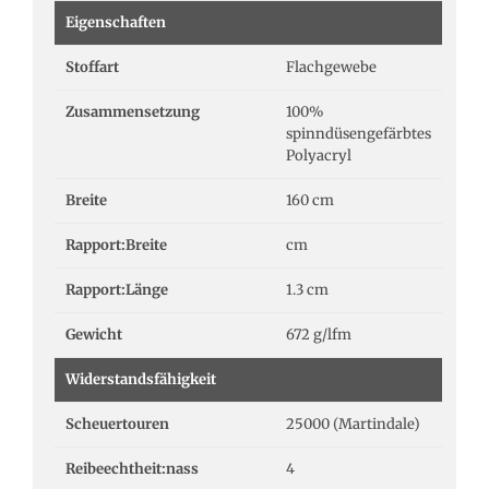
Eigenschaften
Stoffart
Flachgewebe
Zusammensetzung
100%
spinndüsengefärbtes
Polyacryl
Breite
160 cm
Rapport:Breite
cm
Rapport:Länge
1.3 cm
Gewicht
672 g/lfm
Widerstandsfähigkeit
Scheuertouren
25000 (Martindale)
Reibeechtheit:nass
4