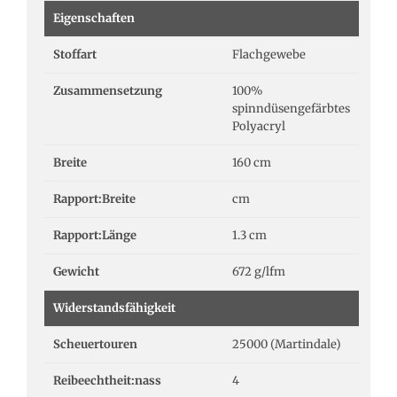
Eigenschaften
Stoffart
Flachgewebe
Zusammensetzung
100%
spinndüsengefärbtes
Polyacryl
Breite
160 cm
Rapport:Breite
cm
Rapport:Länge
1.3 cm
Gewicht
672 g/lfm
Widerstandsfähigkeit
Scheuertouren
25000 (Martindale)
Reibeechtheit:nass
4