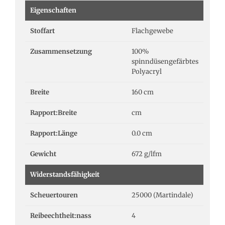
Eigenschaften
Stoffart
Flachgewebe
Zusammensetzung
100%
spinndüsengefärbtes
Polyacryl
Breite
160 cm
Rapport:Breite
cm
Rapport:Länge
0.0 cm
Gewicht
672 g/lfm
Widerstandsfähigkeit
Scheuertouren
25000 (Martindale)
Reibeechtheit:nass
4