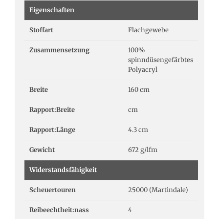
Eigenschaften
Stoffart
Flachgewebe
Zusammensetzung
100%
spinndüsengefärbtes
Polyacryl
Breite
160 cm
Rapport:Breite
cm
Rapport:Länge
4.3 cm
Gewicht
672 g/lfm
Widerstandsfähigkeit
Scheuertouren
25000 (Martindale)
Reibeechtheit:nass
4