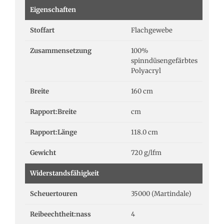
Eigenschaften
Stoffart
Flachgewebe
Zusammensetzung
100%
spinndüsengefärbtes
Polyacryl
Breite
160 cm
Rapport:Breite
cm
Rapport:Länge
118.0 cm
Gewicht
720 g/lfm
Widerstandsfähigkeit
Scheuertouren
35000 (Martindale)
Reibeechtheit:nass
4