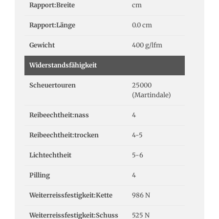
Rapport:Breite
cm
Rapport:Länge
0.0 cm
Gewicht
400 g/lfm
Widerstandsfähigkeit
Scheuertouren
25000
(Martindale)
Reibeechtheit:nass
4
Reibeechtheit:trocken
4-5
Lichtechtheit
5-6
Pilling
4
Weiterreissfestigkeit:Kette
986 N
Weiterreissfestigkeit:Schuss
525 N