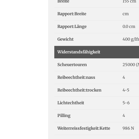
Breite
155 cm
Rapport:Breite
cm
Rapport:Länge
0.0 cm
Gewicht
400 g/l
Widerstandsfähigkeit
Scheuertouren
25000 (
Reibeechtheit:nass
4
Reibeechtheit:trocken
4-5
Lichtechtheit
5-6
Pilling
4
Weiterreissfestigkeit:Kette
986 N