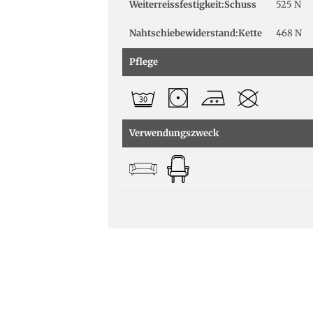
Weiterreissfestigkeit:Schuss
525 N
Nahtschiebewiderstand:Kette
468 N
Pflege
Verwendungszweck