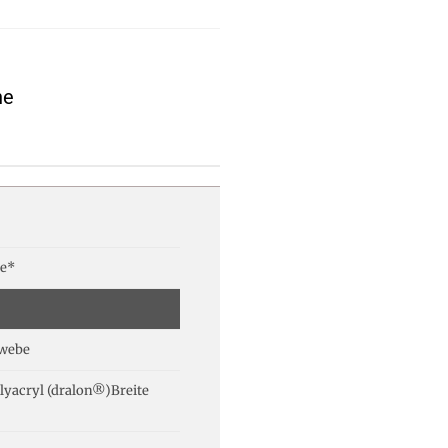
ne
e*
webe
lyacryl (dralon®)Breite