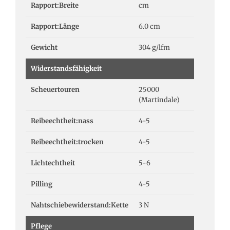
Rapport:Breite
cm
Rapport:Länge
6.0 cm
Gewicht
304 g/lfm
Widerstandsfähigkeit
Scheuertouren
25000
(Martindale)
Reibeechtheit:nass
4-5
Reibeechtheit:trocken
4-5
Lichtechtheit
5-6
Pilling
4-5
Nahtschiebewiderstand:Kette
3 N
Pflege