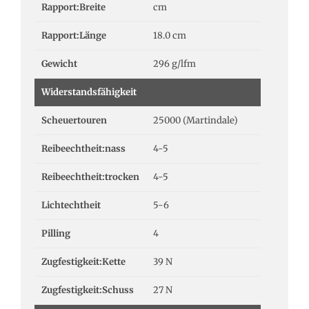
Rapport:Breite
cm
Rapport:Länge
18.0 cm
Gewicht
296 g/lfm
Widerstandsfähigkeit
Scheuertouren
25000 (Martindale)
Reibeechtheit:nass
4-5
Reibeechtheit:trocken
4-5
Lichtechtheit
5-6
Pilling
4
Zugfestigkeit:Kette
39 N
Zugfestigkeit:Schuss
27 N