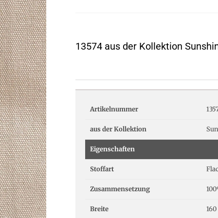
13574 aus der Kollektion Sunshi
Artikelnummer
135
aus der Kollektion
Sun
Eigenschaften
Stoffart
Fla
Zusammensetzung
100
Breite
160