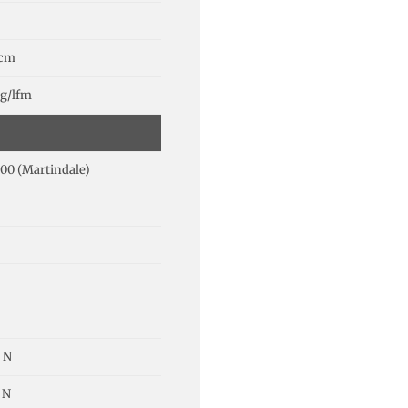
 cm
 g/lfm
00 (Martindale)
 N
 N