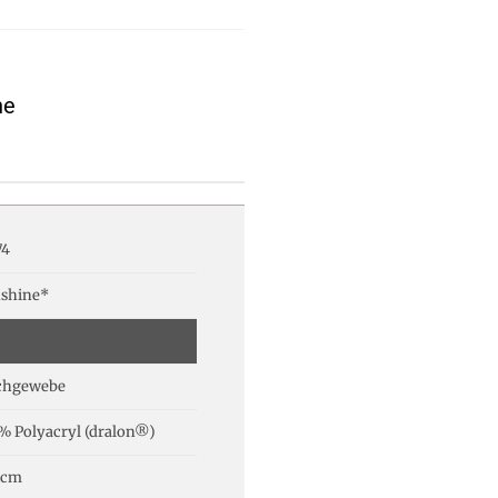
ne
74
shine*
chgewebe
% Polyacryl (dralon®)
 cm