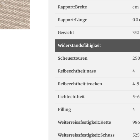
Rapport:Breite
cm
Rapport:Länge
0.0
Gewicht
352
Widerstandsfähigkeit
Scheuertouren
250
Reibeechtheit:nass
4
Reibeechtheit:trocken
4-5
Lichtechtheit
5-6
Pilling
4
Weiterreissfestigkeit:Kette
986
Weiterreissfestigkeit:Schuss
525