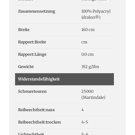
Zusammensetzung
100% Polyacryl
(dralon®)
Breite
160 cm
Rapport:Breite
cm
Rapport:Länge
0.0 cm
Gewicht
352 g/lfm
Widerstandsfähigkeit
Scheuertouren
25000
(Martindale)
Reibeechtheit:nass
4
Reibeechtheit:trocken
4-5
Lichtechtheit
5-6