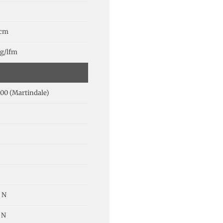
 cm
 g/lfm
00 (Martindale)
 N
 N