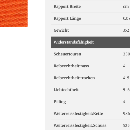
Rapport:Breite
cm
Rapport:Länge
0.0
Gewicht
352
Widerstandsfähigkeit
Scheuertouren
250
Reibeechtheit:nass
4
Reibeechtheit:trocken
4-5
Lichtechtheit
5-6
Pilling
4
Weiterreissfestigkeit:Kette
986
Weiterreissfestigkeit:Schuss
525