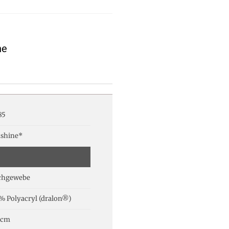
ne
85
shine*
chgewebe
% Polyacryl (dralon®)
 cm