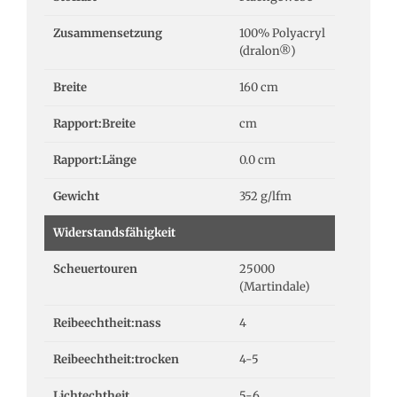
Zusammensetzung
100% Polyacryl
(dralon®)
Breite
160 cm
Rapport:Breite
cm
Rapport:Länge
0.0 cm
Gewicht
352 g/lfm
Widerstandsfähigkeit
Scheuertouren
25000
(Martindale)
Reibeechtheit:nass
4
Reibeechtheit:trocken
4-5
Lichtechtheit
5-6