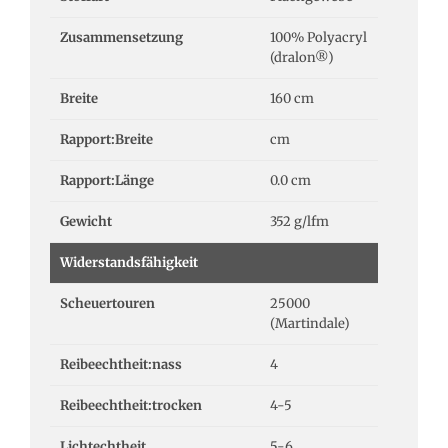
Zusammensetzung
100% Polyacryl
(dralon®)
Breite
160 cm
Rapport:Breite
cm
Rapport:Länge
0.0 cm
Gewicht
352 g/lfm
Widerstandsfähigkeit
Scheuertouren
25000
(Martindale)
Reibeechtheit:nass
4
Reibeechtheit:trocken
4-5
Lichtechtheit
5-6