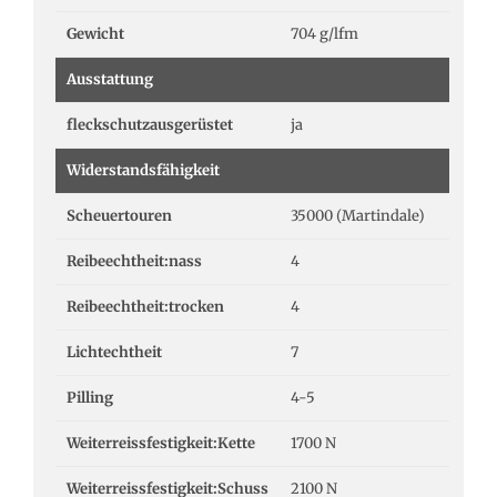
Gewicht
704 g/lfm
Ausstattung
fleckschutzausgerüstet
ja
Widerstandsfähigkeit
Scheuertouren
35000 (Martindale)
Reibeechtheit:nass
4
Reibeechtheit:trocken
4
Lichtechtheit
7
Pilling
4-5
Weiterreissfestigkeit:Kette
1700 N
Weiterreissfestigkeit:Schuss
2100 N