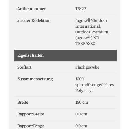
Artikelnummer
13827
aus der Kollektion
(agora®)Outdoor
International,
Outdoor Premium,
(agora®) N°1
TERRAZZO
Eigenschaften
Stoffart
Flachgewebe
Zusammensetzung
100%
spinndüsengefärbtes
Polyacryl
Breite
160 cm
Rapport:Breite
0.0 cm
Rapport:Länge
0.0 cm